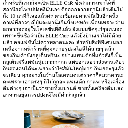
สำหรับที่แรกก็จะเป็น ELLE Cafe ซึ่งสามารถมาได้ที่
สถานีรถไฟรปปงหงินั่นเอง คือออกจากสถานีแล้วเดินไม่
ถึง 10 นาทีก็เจอแล้วค่ะ ตามชื่อเลยคาเฟ่นี้เป็นอีกหนึ่ง
คาเฟ่ที่สาวๆ ญี่ปุ่นจะมานั่งกินนั่งแชทกับเพื่อนเพราะว่าน
อกจากจะอยู่ในโลเคชั่นที่ดีแล้ว ยังแบบชิคๆเก๋ๆอะเนอะ
เพราะขึ้นชื่อว่าเป็น ELLE Cafe แล้วยิ่งบ้านเราไม่มีด้วย
แล้ว คอแฟชั่นไม่ควรพลาดนะคะ สำหรับสิ่งที่พิเศษนอก
เหนือจากหน้าร้านที่ดูจะถ่ายรูปลงไอจีได้สวยๆ แล้ว
ของกินเค้ายังกลูเต็นฟรีนะ อย่างแพนเค้กที่แก้วสั่งก็เป็น
กลูเต็นฟรีแต่มันนุ่มมากกกกก แต่บอกเลยว่าสั่งจานเดียว
กินสองคนได้นะเพราะว่าไซส์มันใหญ่มาก กินเยอะๆแล้ว
จะเลี่ยน ทุกอย่างในร้านโอเคหมดแต่ราคาก็สมราคานะ
คะเพราะเอาตรงๆ ก็ไม่ถูกอะ แพนเค้ก กาแฟ หรือเครื่อง
ดื่มต่างๆ เอาเป็นว่าขายทั้งแบรนด์ ขายทั้งเครื่องดื่มและ
อาหารอยู่แถวรปปงหงิไม่มีคำว่าถูกจ้า