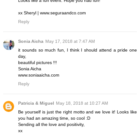
Looks like a fun event. Hope you had fun!
xx Sheryl | www.seguraandco.com
Reply
Sonia Aicha
May 17, 2018 at 7:47 AM
it sounds so much fun, I think I should attend a pride one
day,
beautiful pictures !!!
Sonia Aicha
www.soniaaicha.com
Reply
Patricia & Miguel
May 18, 2018 at 10:27 AM
Be yourself is just the right motto and we love it! Looks like
you had an amazing time, so cool :D
Sending all the love and positivity,
xx