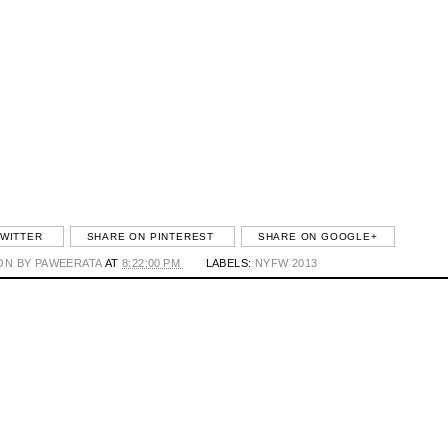
TWITTER
SHARE ON PINTEREST
SHARE ON GOOGLE+
ON BY PAWEERATA
AT
8:22:00 PM
LABELS:
NYFW 2013