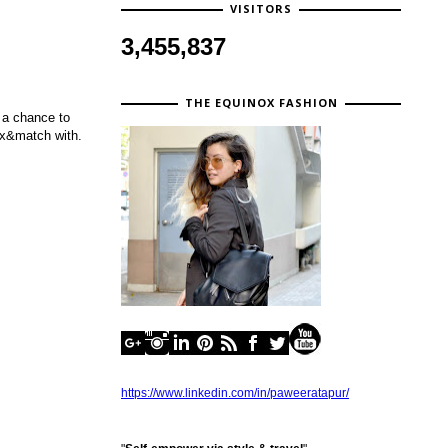
VISITORS
3,455,837
THE EQUINOX FASHION
 a chance to
mix&match with.
https://www.linkedin.com/in/paweeratapur/