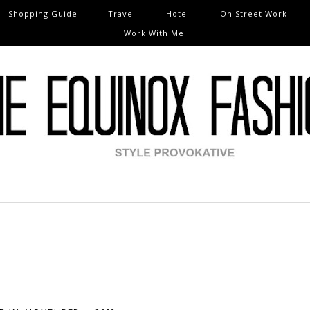
Shopping Guide
Travel
Hotel
On Street Work
Work With Me!