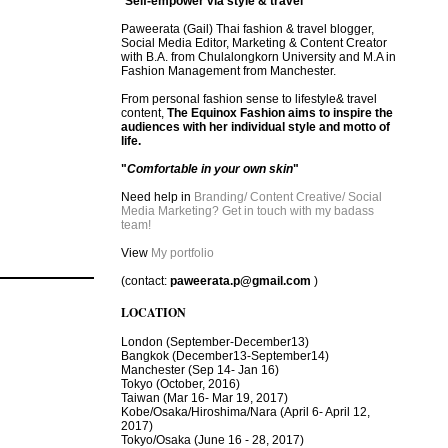
"
Self-empower via style & travel
"
Paweerata (Gail) Thai fashion & travel blogger,
Social Media Editor, Marketing & Content Creator
with B.A. from Chulalongkorn University and M.A in
Fashion Management from Manchester.
From personal fashion sense to lifestyle& travel
content,
The Equinox Fashion aims to inspire the
audiences with her individual style and motto of
life.
"
Comfortable in your own skin
"
Need help in
Branding/ Content Creative/ Social
Media Marketing? Get in touch with my badass
team!
View
My portfolio
(contact:
paweerata.p@gmail.com
)
LOCATION
London
(September-December13)
Bangkok
(December13-September14)
Manchester
(Sep 14- Jan 16)
Tokyo (October, 2016)
T
aiwan (Mar 16- Mar 19, 2017)
Kobe/Osaka/Hiroshima/Nara (April 6- April 12,
2017)
Tokyo/Osaka (June 16 - 28, 2017)